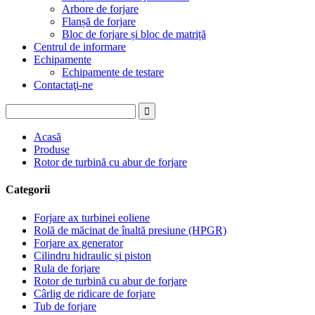
Arbore de forjare
Flanșă de forjare
Bloc de forjare și bloc de matriță
Centrul de informare
Echipamente
Echipamente de testare
Contactaţi-ne
Acasă
Produse
Rotor de turbină cu abur de forjare
Categorii
Forjare ax turbinei eoliene
Rolă de măcinat de înaltă presiune (HPGR)
Forjare ax generator
Cilindru hidraulic și piston
Rula de forjare
Rotor de turbină cu abur de forjare
Cârlig de ridicare de forjare
Tub de forjare