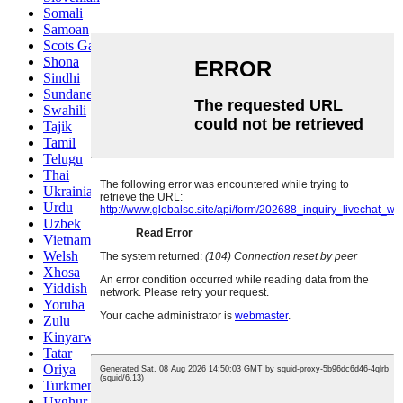
Somali
Samoan
Scots Gaelic
Shona
Sindhi
Sundanese
Swahili
Tajik
Tamil
Telugu
Thai
Ukrainian
Urdu
Uzbek
Vietnamese
Welsh
Xhosa
Yiddish
Yoruba
Zulu
Kinyarwanda
Tatar
Oriya
Turkmen
Uyghur