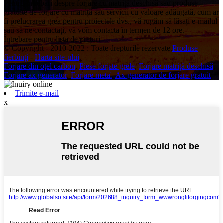
Pentru întrebări despre forjare cu matriță deschisă sau produse
gratuite de forjare cu matriță sau servicii cu valoare adăugată, cum ar
fi prelucrarea grea pentru proiectele dvs., vă rugăm să lăsați e-mailul
sau să ne contactați, vă vom contacta în termen de 12 ore.
Întrebare pentru lista de prețuri
© Copyright - 2010-2022 : Toate drepturile rezervate.
Produse
fierbinți
-
Harta site-ului
Forjare din oțel carbon
,
Piese forjate grele
,
Forjare matriță deschisă
,
Forjare ax generator
,
Forjare metal
,
Ax generator de forjare gratuit
,
Trimite e-mail
x