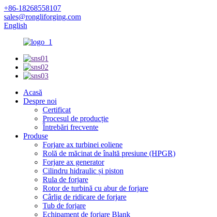
+86-18268558107
sales@rongliforging.com
English
Acasă
Despre noi
Certificat
Procesul de producție
Întrebări frecvente
Produse
Forjare ax turbinei eoliene
Rolă de măcinat de înaltă presiune (HPGR)
Forjare ax generator
Cilindru hidraulic și piston
Rula de forjare
Rotor de turbină cu abur de forjare
Cârlig de ridicare de forjare
Tub de forjare
Echipament de forjare Blank