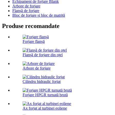
Echipament de forjare Blank
Arbore de forjare
Flanșă de forjare
Bloc de forjare și bloc de matriță
Produse recomandate
Forjare flanșă
Flanșă de forjare din oțel
Arbore de forjare
Cilindru hidraulic forjat
Forjare HPGR turnată brută
Ax forjat al turbinei eoliene