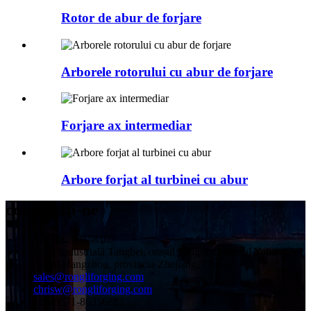
Rotor de abur de forjare
Arborele rotorului cu abur de forjare
Forjare ax intermediar
Arbore forjat al turbinei cu abur
contactaţi-ne
+86-18268558107
Zona Industrială Tangbei, orașul Tangqi, districtul Yuhang,
orașul Hangzhou, provincia Zhejiang, China
sales@rongliforging.com
chrisw@rongliforging.com
+86-0571-86356882