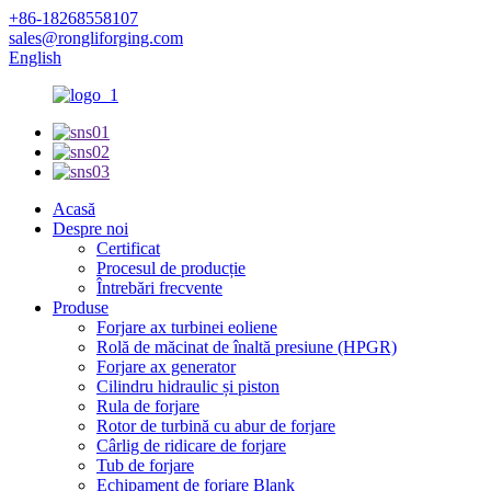
+86-18268558107
sales@rongliforging.com
English
Acasă
Despre noi
Certificat
Procesul de producție
Întrebări frecvente
Produse
Forjare ax turbinei eoliene
Rolă de măcinat de înaltă presiune (HPGR)
Forjare ax generator
Cilindru hidraulic și piston
Rula de forjare
Rotor de turbină cu abur de forjare
Cârlig de ridicare de forjare
Tub de forjare
Echipament de forjare Blank