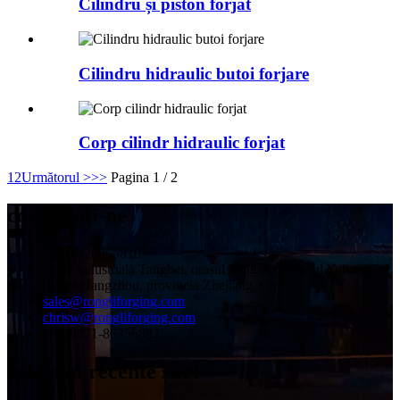
Cilindru și piston forjat
Cilindru hidraulic butoi forjare
Corp cilindr hidraulic forjat
1
2
Următorul >
>>
Pagina 1 / 2
contactaţi-ne
+86-18268558107
Zona Industrială Tangbei, orașul Tangqi, districtul Yuhang,
orașul Hangzhou, provincia Zhejiang, China
sales@rongliforging.com
chrisw@rongliforging.com
+86-0571-86356882
cele mai recente știri