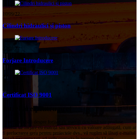
10/09/22
Cilindri hidraulici și piston
27/08/22
Forjare Introducere
02/04/22
Certificat ISO 9001
Întrebare pentru preț
Pentru întrebări despre forjare cu matriță deschisă sau produse
gratuite de forjare cu matriță sau servicii cu valoare adăugată, cum ar
fi prelucrarea grea pentru proiectele dvs., vă rugăm să lăsați e-mailul
sau să ne contactați, vă vom contacta în termen de 12 ore.