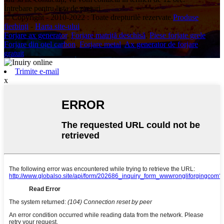
Întrebare pentru lista de prețuri
© Copyright - 2010-2022 : Toate drepturile rezervate.
Produse
fierbinți
-
Harta site-ului
Forjare ax generator
,
Forjare matriță deschisă
,
Piese forjate grele
,
Forjare din oțel carbon
,
Forjare metal
,
Ax generator de forjare
gratuit
,
Trimite e-mail
x