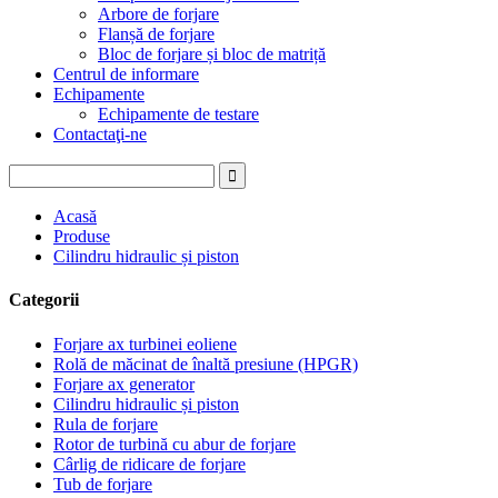
Arbore de forjare
Flanșă de forjare
Bloc de forjare și bloc de matriță
Centrul de informare
Echipamente
Echipamente de testare
Contactaţi-ne
Acasă
Produse
Cilindru hidraulic și piston
Categorii
Forjare ax turbinei eoliene
Rolă de măcinat de înaltă presiune (HPGR)
Forjare ax generator
Cilindru hidraulic și piston
Rula de forjare
Rotor de turbină cu abur de forjare
Cârlig de ridicare de forjare
Tub de forjare