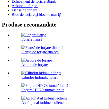
Echipament de forjare Blank
Arbore de forjare
Flanșă de forjare
Bloc de forjare și bloc de matriță
Produse recomandate
Forjare flanșă
Flanșă de forjare din oțel
Arbore de forjare
Cilindru hidraulic forjat
Forjare HPGR turnată brută
Ax forjat al turbinei eoliene