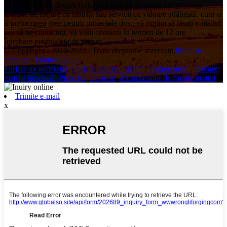
Pentru întrebări despre forjare cu matriță deschisă sau produse
gratuite de forjare cu matriță sau servicii cu valoare adăugată, cum ar
fi prelucrarea grea pentru proiectele dvs., vă rugăm să lăsați e-mailul
sau să ne contactați, vă vom contacta în termen de 12 ore.
Întrebare pentru lista de prețuri
© Copyright - 2010-2022 : Toate drepturile rezervate.
Produse
fierbinți
-
Harta site-ului
Forjare ax generator
,
Forjare din oțel carbon
,
Forjare metal
,
Forjare
matriță deschisă
,
Piese forjate grele
,
Ax generator de forjare gratuit
,
Trimite e-mail
x