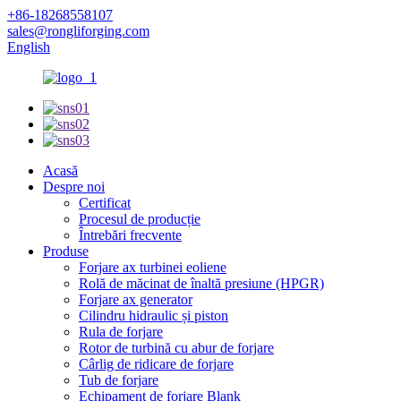
+86-18268558107
sales@rongliforging.com
English
Acasă
Despre noi
Certificat
Procesul de producție
Întrebări frecvente
Produse
Forjare ax turbinei eoliene
Rolă de măcinat de înaltă presiune (HPGR)
Forjare ax generator
Cilindru hidraulic și piston
Rula de forjare
Rotor de turbină cu abur de forjare
Cârlig de ridicare de forjare
Tub de forjare
Echipament de forjare Blank