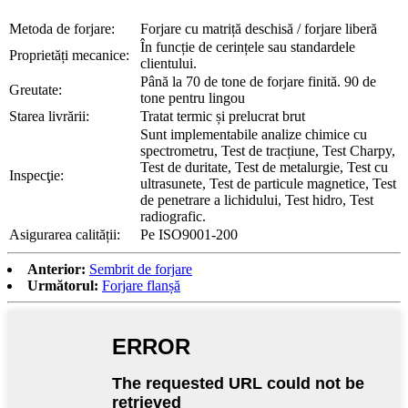
Metoda de forjare:
Forjare cu matriță deschisă / forjare liberă
În funcție de cerințele sau standardele
Proprietăți mecanice:
clientului.
Până la 70 de tone de forjare finită. 90 de
Greutate:
tone pentru lingou
Starea livrării:
Tratat termic și prelucrat brut
Sunt implementabile analize chimice cu
spectrometru, Test de tracțiune, Test Charpy,
Test de duritate, Test de metalurgie, Test cu
Inspecţie:
ultrasunete, Test de particule magnetice, Test
de penetrare a lichidului, Test hidro, Test
radiografic.
Asigurarea calității:
Pe
ISO9001-200
Anterior:
Sembrit de forjare
Următorul:
Forjare flanșă