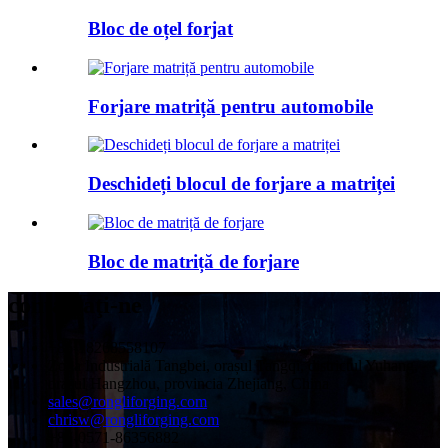
Bloc de oțel forjat
Forjare matriță pentru automobile
Deschideți blocul de forjare a matriței
Bloc de matriță de forjare
contactaţi-ne
+86-18268558107
Zona Industrială Tangbei, orașul Tangqi, districtul Yuhang,
orașul Hangzhou, provincia Zhejiang, China
sales@rongliforging.com
chrisw@rongliforging.com
+86-0571-86356882