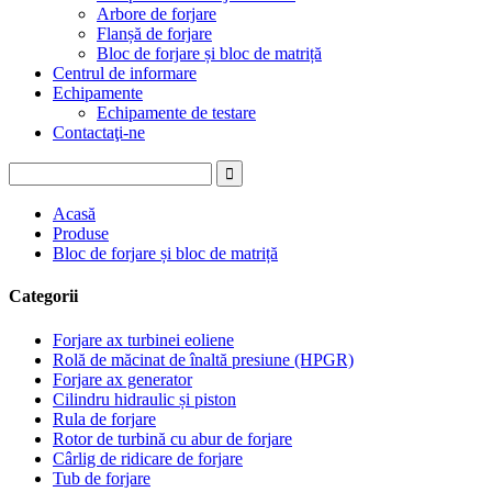
Arbore de forjare
Flanșă de forjare
Bloc de forjare și bloc de matriță
Centrul de informare
Echipamente
Echipamente de testare
Contactaţi-ne
Acasă
Produse
Bloc de forjare și bloc de matriță
Categorii
Forjare ax turbinei eoliene
Rolă de măcinat de înaltă presiune (HPGR)
Forjare ax generator
Cilindru hidraulic și piston
Rula de forjare
Rotor de turbină cu abur de forjare
Cârlig de ridicare de forjare
Tub de forjare