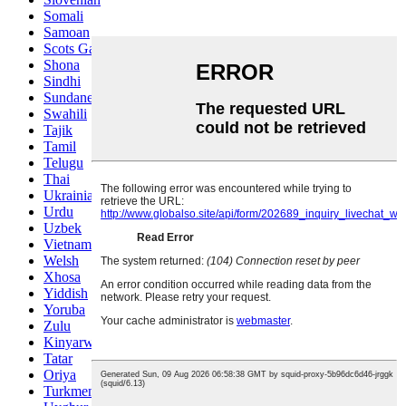
Somali
Samoan
Scots Gaelic
Shona
Sindhi
Sundanese
Swahili
Tajik
Tamil
Telugu
Thai
Ukrainian
Urdu
Uzbek
Vietnamese
Welsh
Xhosa
Yiddish
Yoruba
Zulu
Kinyarwanda
Tatar
Oriya
Turkmen