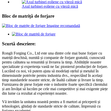
Axul turbinei eoliene cu viteză mică
Bloc de matriță de forjare
Scurtă descriere:
Rongli Forging Co., Ltd este una dintre cele mai bune forjare cu
matriță deschisă, numită și companie de forjare gratuită, cunoscută
pentru calitatea sa renumită și livrarea la timp. Abilitățile noastre
specializate și experiența vastă ne fac pionierul producției de forjare.
Lucrând cu noi, vă putem ajuta să modelați oțelul și metalul în
dimensiunile potrivite pentru industria dvs., respectând în același
timp standardele noastre stricte, de înaltă calitate și livrare la timp.
Furnizarea de piese forjate este o industrie foarte specifică clientului
și am învățat să lucrăm pe cele mai competitive și mai exigente piețe
din lume ca rezultat al experienței noastre.
Vă invităm la unitatea noastră pentru a fi martori ai priceperii și
tehnologiei, ghidați de standarde stricte de calitate, împreună cu
forjarea excelenței.